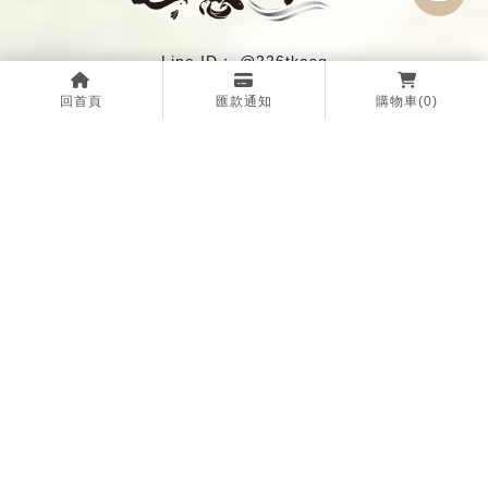
@226tkasq
0967264903
回首頁
匯款通知
購物車
(0)
z5971955@gmail.com
回首頁
關於如意坊
成份介紹
安全認證
商品選購
常見問題
最新消息
聯絡我們
經銷商系統
能量噴霧
台中能量噴霧
南屯區能量噴霧
西屯區能量噴霧
能量噴霧推薦
Designed by
揚京快客
Copyright © 2026
..
累積人氣: 98931