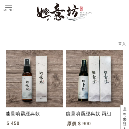
首頁
能量噴霧經典款
能量噴霧經典款 兩組
尚
未
$ 450
原價 $ 900
登
入