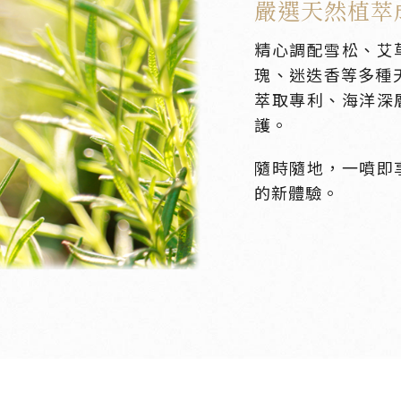
嚴選天然植萃
精心調配雪松、艾
瑰、迷迭香等多種
萃取專利、海洋深
護。
隨時隨地，一噴即
的新體驗。