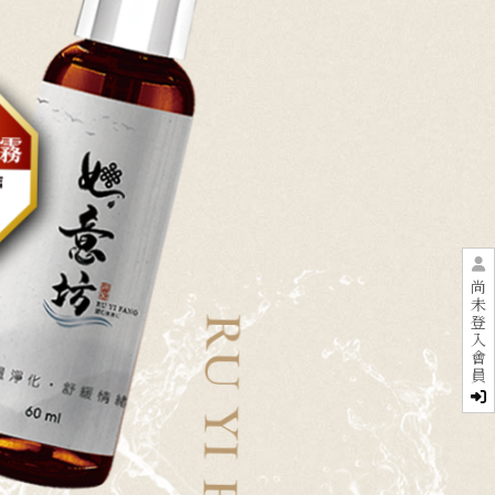
尚
未
登
入
會
員