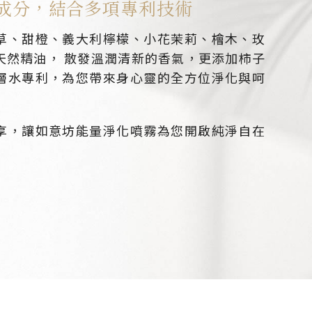
成分，
結合多項專利技術
草、甜橙、義大利檸檬、小花茉莉、檜木、玫
天然精油， 散發溫潤清新的香氣，更添加柿子
層水專利，為您帶來身心靈的全方位淨化與呵
享，讓如意坊能量淨化噴霧為您開啟純淨自在